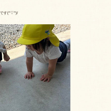
(^▽^)/