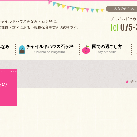
みなみからの
チャイルドハウスみなみ・石ヶ坪は、
京都市下京区にある小規模保育事業A型施設です。
みなみ
チャイルドハウス石ヶ坪
園での過ごし方
Childhouse ishigatubo
day schedule
チャ
らの